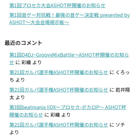
第1回プロセカ大会ASHOT杯開催のお知らせ
第1回音ゲー対抗戦！最強の音ゲー決定戦 presented by
ASHOT～大会会場掲示板～
最近のコメント
第1回D4DJ~GroovyMixBattle～ASHOT杯開催のお知ら
せ
に
彩織
より
第21回ガルパ選手権ASHOT杯開催のお知らせ
に
くろっ
ち
より
第21回ガルパ選手権ASHOT杯開催のお知らせ
に
岩井翔
太
より
第3回beatmania IIDX～プロセカ-ボカロP～ ASHOT杯
開催のお知らせ
に
彩織
より
第21回ガルパ選手権ASHOT杯開催のお知らせ
に
ソチ
より