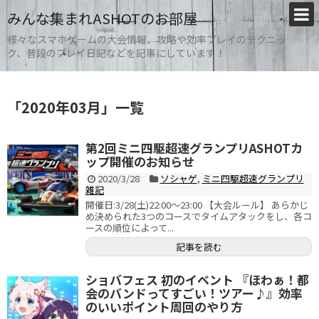
みんな集まれASHOTのお部屋
様々なスマホゲームの大会情報、攻略や効率プレイのテクニッ
ク、普段のプレイ日記などを記事にしています！
「
2020年03月
」
一覧
第2回ミニ四駆超速グランプリASHOTカ
ップ開催のお知らせ
2020/3/28
ソシャゲ
,
ミニ四駆超速グランプリ
雑記
開催日:3/28(土)22:00～23:00 【大会ルール】 あらかじ
め決められた3つのコースでタイムアタックをし、各コ
ースの順位によって...
記事を読む
ショバフェス 初のイベント 『ほわぁ！都
会のバンドってすごい！ツアー♪』効率
のいいポイント周回のやり方