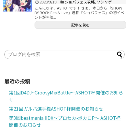
2020/3/19
ショバフェス攻略
,
ソシャゲ
こんにちは、ASHOTです！ さぁ、本日から『SHOW
BY ROCK Fes A Live』通称『ショバフェス』の初イベ
ントが開催...
記事を読む
最近の投稿
第1回D4DJ~GroovyMixBattle～ASHOT杯開催のお知ら
せ
第21回ガルパ選手権ASHOT杯開催のお知らせ
第3回beatmania IIDX～プロセカ-ボカロP～ ASHOT杯
開催のお知らせ