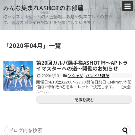
みんな集まれASHOTのお部屋
様々なスマホゲームの大会情報、攻略や効率プレイのテクニッ
ク、普段のプレイ日記などを記事にしています！
「
2020年04月
」
一覧
第20回ガルパ選手権ASHOT杯～APトラ
イマスターへの道～開催のお知らせ
2020/4/13
ソシャゲ
,
バンドリ雑記
開催日:4/18(土)22:00～23:30 開催日前日にMirrativの配
信内で参加者9名をルーレットで決定します。 【大会
ルール...
記事を読む