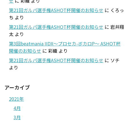
せ
に
彩織
より
第21回ガルパ選手権ASHOT杯開催のお知らせ
に
くろっ
ち
より
第21回ガルパ選手権ASHOT杯開催のお知らせ
に
岩井翔
太
より
第3回beatmania IIDX～プロセカ-ボカロP～ ASHOT杯
開催のお知らせ
に
彩織
より
第21回ガルパ選手権ASHOT杯開催のお知らせ
に
ソチ
より
アーカイブ
2021年
4月
3月