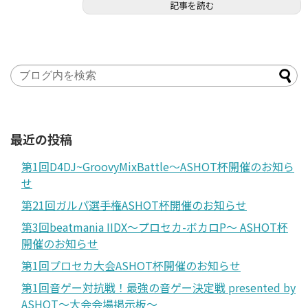
記事を読む
最近の投稿
第1回D4DJ~GroovyMixBattle～ASHOT杯開催のお知ら
せ
第21回ガルパ選手権ASHOT杯開催のお知らせ
第3回beatmania IIDX～プロセカ-ボカロP～ ASHOT杯
開催のお知らせ
第1回プロセカ大会ASHOT杯開催のお知らせ
第1回音ゲー対抗戦！最強の音ゲー決定戦 presented by
ASHOT～大会会場掲示板～