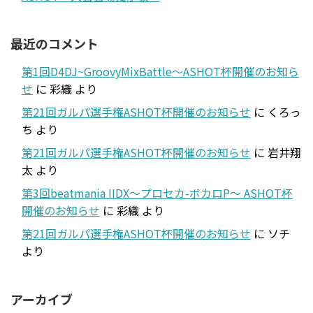
最近のコメント
第1回D4DJ~GroovyMixBattle～ASHOT杯開催のお知ら
せ
に
彩織
より
第21回ガルパ選手権ASHOT杯開催のお知らせ
に
くろっ
ち
より
第21回ガルパ選手権ASHOT杯開催のお知らせ
に
岩井翔
太
より
第3回beatmania IIDX～プロセカ-ボカロP～ ASHOT杯
開催のお知らせ
に
彩織
より
第21回ガルパ選手権ASHOT杯開催のお知らせ
に
ソチ
より
アーカイブ