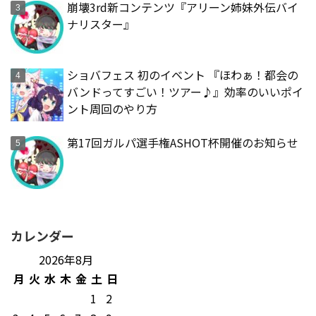
崩壊3rd新コンテンツ『アリーン姉妹外伝バイ
ナリスター』
ショバフェス 初のイベント 『ほわぁ！都会の
バンドってすごい！ツアー♪』効率のいいポイ
ント周回のやり方
第17回ガルパ選手権ASHOT杯開催のお知らせ
カレンダー
2026年8月
月
火
水
木
金
土
日
1
2