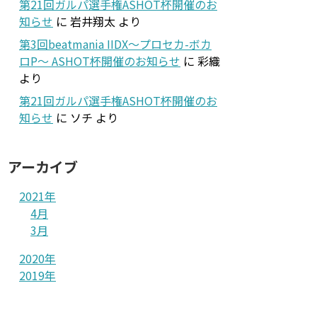
第21回ガルパ選手権ASHOT杯開催のお
知らせ
に
岩井翔太
より
第3回beatmania IIDX～プロセカ-ボカ
ロP～ ASHOT杯開催のお知らせ
に
彩織
より
第21回ガルパ選手権ASHOT杯開催のお
知らせ
に
ソチ
より
アーカイブ
2021年
4月
3月
2020年
2019年