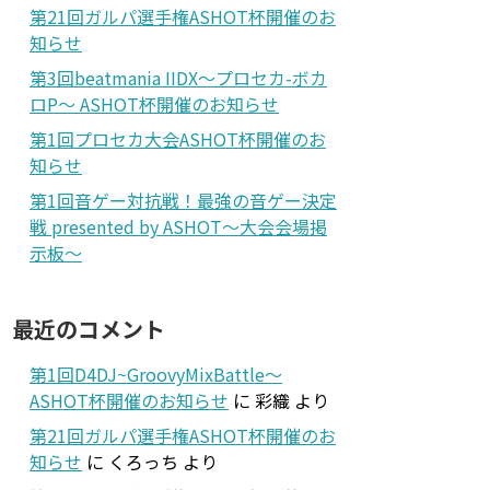
第21回ガルパ選手権ASHOT杯開催のお
知らせ
第3回beatmania IIDX～プロセカ-ボカ
ロP～ ASHOT杯開催のお知らせ
第1回プロセカ大会ASHOT杯開催のお
知らせ
第1回音ゲー対抗戦！最強の音ゲー決定
戦 presented by ASHOT～大会会場掲
示板～
最近のコメント
第1回D4DJ~GroovyMixBattle～
ASHOT杯開催のお知らせ
に
彩織
より
第21回ガルパ選手権ASHOT杯開催のお
知らせ
に
くろっち
より