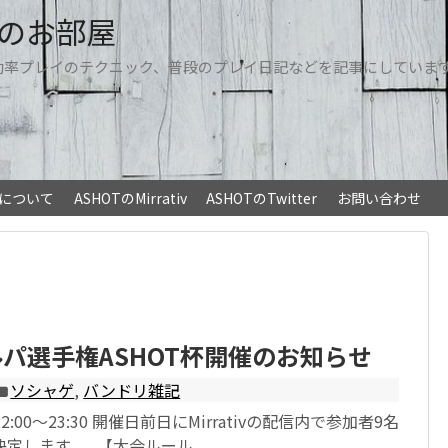
Tのお部屋
効率プレイのテクニック、普段のプレイ日記などを記事にしていま
トについて
ASHOTのMirrativ
ASHOTのTwitter
お問い合わせ
ルパ選手権ASHOT杯開催のお知らせ
ソシャゲ
,
バンドリ雑記
)22:00～23:30 開催日前日にMirrativの配信内で参加者9名
定します。 【大会ルール...