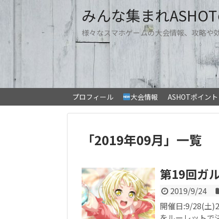
みんな集まれASHO
様々なスマホゲームの大会情報、攻略や
プロフィール
大会情報
ASHOTポイン
「
2019年09月
」
一覧
第19回ガ
2019/9/24
開催日:9/28(土
をルーレットで決