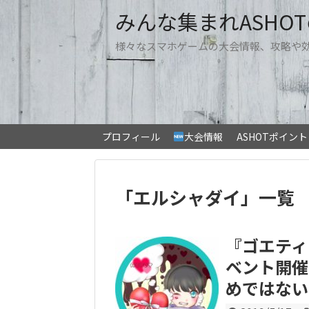
みんな集まれASHO
様々なスマホゲームの大会情報、攻略や
プロフィール
大会情報
ASHOTポイン
「
エルシャダイ
」
一覧
『ゴエティ
ベント開催
めではない