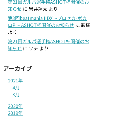
第21回ガルパ選手権ASHOT杯開催のお
知らせ
に
岩井翔太
より
第3回beatmania IIDX～プロセカ-ボカ
ロP～ ASHOT杯開催のお知らせ
に
彩織
より
第21回ガルパ選手権ASHOT杯開催のお
知らせ
に
ソチ
より
アーカイブ
2021年
4月
3月
2020年
2019年