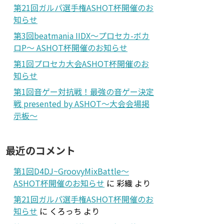
第21回ガルパ選手権ASHOT杯開催のお
知らせ
第3回beatmania IIDX～プロセカ-ボカ
ロP～ ASHOT杯開催のお知らせ
第1回プロセカ大会ASHOT杯開催のお
知らせ
第1回音ゲー対抗戦！最強の音ゲー決定
戦 presented by ASHOT～大会会場掲
示板～
最近のコメント
第1回D4DJ~GroovyMixBattle～
ASHOT杯開催のお知らせ
に
彩織
より
第21回ガルパ選手権ASHOT杯開催のお
知らせ
に
くろっち
より