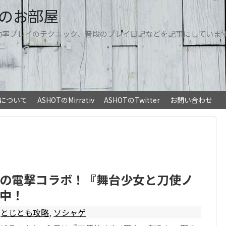
Tのお部屋
効率プレイのテクニック、普段のプレイ日記などを記事にしていま
トについて
ASHOTのMirrativ
ASHOTのTwitter
お問い合わせ
の電撃コラボ！『舞台少女と刀使ノ
中！
とじとも攻略
,
ソシャゲ