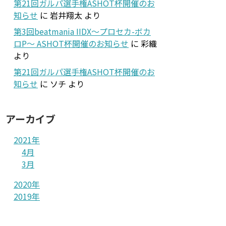
第21回ガルパ選手権ASHOT杯開催のお
知らせ
に
岩井翔太
より
第3回beatmania IIDX～プロセカ-ボカ
ロP～ ASHOT杯開催のお知らせ
に
彩織
より
第21回ガルパ選手権ASHOT杯開催のお
知らせ
に
ソチ
より
アーカイブ
2021年
4月
3月
2020年
2019年