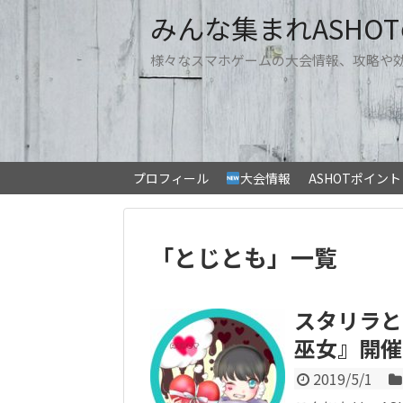
みんな集まれASHO
様々なスマホゲームの大会情報、攻略や
プロフィール
大会情報
ASHOTポイン
「
とじとも
」
一覧
スタリラと
巫女』開催
2019/5/1