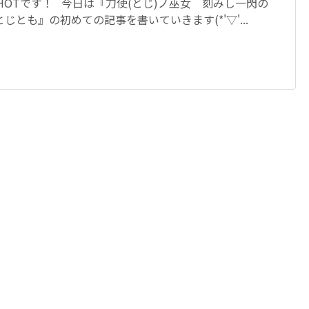
HOTです！ 今日は『刀使(とじ)ノ巫女 刻みし一閃の
じとも』の初めての記事を書いていきます(*'▽'...