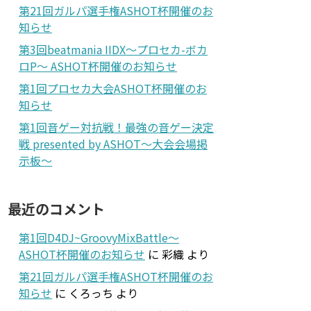
第21回ガルパ選手権ASHOT杯開催のお
知らせ
第3回beatmania IIDX～プロセカ-ボカ
ロP～ ASHOT杯開催のお知らせ
第1回プロセカ大会ASHOT杯開催のお
知らせ
第1回音ゲー対抗戦！最強の音ゲー決定
戦 presented by ASHOT～大会会場掲
示板～
最近のコメント
第1回D4DJ~GroovyMixBattle～
ASHOT杯開催のお知らせ
に
彩織
より
第21回ガルパ選手権ASHOT杯開催のお
知らせ
に
くろっち
より