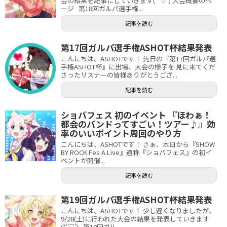
会の結果を記事にしていきます(*'▽') 大会概要のペ
ージ 第18回ガルパ選手権...
記事を読む
第17回ガルパ選手権ASHOT杯結果発表
こんにちは、ASHOTです！ 先日の『第17回ガルパ選
手権ASHOT杯』に出場、大会の様子を 見に来てくだ
さったリスナーの皆様ありがとうござ...
記事を読む
ショバフェス 初のイベント 『ほわぁ！
都会のバンドってすごい！ツアー♪』効
率のいいポイント周回のやり方
こんにちは、ASHOTです！ さぁ、本日から『SHOW
BY ROCK Fes A Live』通称『ショバフェス』の初イ
ベントが開催...
記事を読む
第19回ガルパ選手権ASHOT杯結果発表
こんにちは、ASHOTです！ 少し遅くなりましたが、
9/28(土)に行われた大会の結果を発表していきます
(*'▽') 第19回ガル...