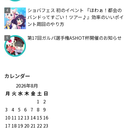
ショバフェス 初のイベント 『ほわぁ！都会の
バンドってすごい！ツアー♪』効率のいいポイ
ント周回のやり方
第17回ガルパ選手権ASHOT杯開催のお知らせ
カレンダー
2026年8月
月
火
水
木
金
土
日
1
2
3
4
5
6
7
8
9
10
11
12
13
14
15
16
17
18
19
20
21
22
23