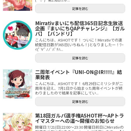
記事を読む
Mirrativまいにち配信365日記念生放送
企画『まいにちQAPチャレンジ』【ガル
パ】【バンドリ】
こんにちは、ASHOTです！ ついに！Mirrativでの連
続配信日数が365日(いちねん！)となりましたー！ﾜｰ
ｲ(ﾟ∀ﾟﾉﾉﾞﾊﾟﾁﾊ...
記事を読む
二周年イベント『UNI-ON@IR!!!!』結
果発表
こんにちは、ASHOTです！ 6月29日にミリシタが二
周年を迎え、7月1日から始まった周年イベントが終
わりましたので結果を記事にしてい...
記事を読む
第18回ガルパ選手権ASHOT杯～APトラ
イマスターへの道～開催のお知らせ
開催日:7/21(日)22:00～23:30 開催日前日にMirrativの