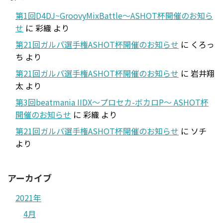
第1回D4DJ~GroovyMixBattle～ASHOT杯開催のお知ら
せ
に
彩織
より
第21回ガルパ選手権ASHOT杯開催のお知らせ
に
くろっ
ち
より
第21回ガルパ選手権ASHOT杯開催のお知らせ
に
岩井翔
太
より
第3回beatmania IIDX～プロセカ-ボカロP～ ASHOT杯
開催のお知らせ
に
彩織
より
第21回ガルパ選手権ASHOT杯開催のお知らせ
に
ソチ
より
アーカイブ
2021年
4月