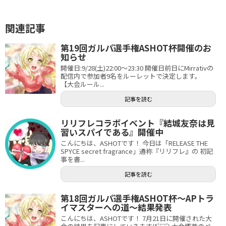
関連記事
第19回ガルパ選手権ASHOT杯開催のお
知らせ
開催日:9/28(土)22:00～23:30 開催日前日にMirrativの
配信内で参加者9名をルーレットで決定します。
【大会ルール...
記事を読む
リリフレコラボイベント『結城友奈は見
習いスパイである』開催中
こんにちは、ASHOTです！ 今日は「RELEASE THE
SPYCE secret fragrance」通称『リリフレ』の 初記
事を書...
記事を読む
第18回ガルパ選手権ASHOT杯～APトラ
イマスターへの道～結果発表
こんにちは、ASHOTです！ 7月21日に開催された大