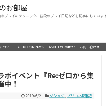
Tのお部屋
効率プレイのテクニック、普段のプレイ日記などを記事にしていま
トについて
ASHOTのMirrativ
ASHOTのTwitter
お問い合わせ
ラボイベント『Re:ゼロから集
催中！
2019/6/2
ソシャゲ
,
プリコネR雑記