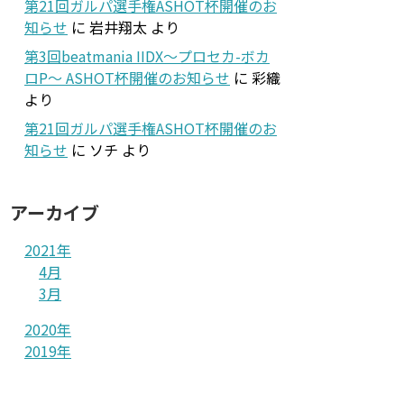
第21回ガルパ選手権ASHOT杯開催のお
知らせ
に
岩井翔太
より
第3回beatmania IIDX～プロセカ-ボカ
ロP～ ASHOT杯開催のお知らせ
に
彩織
より
第21回ガルパ選手権ASHOT杯開催のお
知らせ
に
ソチ
より
アーカイブ
2021年
4月
3月
2020年
2019年