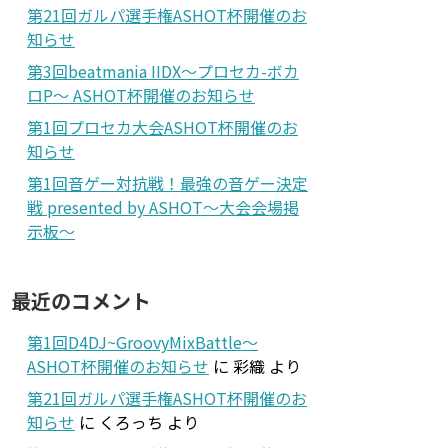
第21回ガルパ選手権ASHOT杯開催のお
知らせ
第3回beatmania IIDX～プロセカ-ボカ
ロP～ ASHOT杯開催のお知らせ
第1回プロセカ大会ASHOT杯開催のお
知らせ
第1回音ゲー対抗戦！最強の音ゲー決定
戦 presented by ASHOT～大会会場掲
示板～
最近のコメント
第1回D4DJ~GroovyMixBattle～
ASHOT杯開催のお知らせ
に
彩織
より
第21回ガルパ選手権ASHOT杯開催のお
知らせ
に
くろっち
より