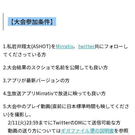
【大会参加条件】
1.
私岩井翔太(
ASHOT
)を
Mirrativ
、
twitter
共にフォローし
てくださっている方
2
.
大会結果のスクショで名前を公開しても良い方
3.
アプリが最新バージョンの方
4.
生放送アプリ
Mirrativ
で放送に映っても良い方
5.大会中のプレイ動画(直前に日本標準時間も映してくださ
い)を撮影し、
2/11(火)23:59までにTwitterのDMにて送信可能な方
動画の送り方については
ギガファイル便の説明書
を参照