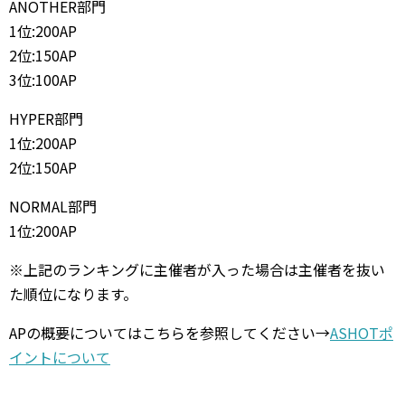
ANOTHER部門
1
位
:200AP
2
位
:150AP
3
位
:100AP
HYPER部門
1
位
:200AP
2
位
:150AP
NORMAL部門
1
位
:200AP
※
上記のランキングに主催者が入った場合は主催者を抜い
た順位になります。
AP
の概要についてはこちらを参照してください
→
ASHOTポ
イントについて