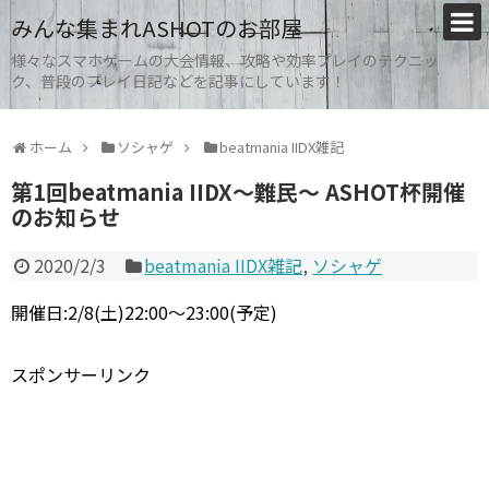
みんな集まれASHOTのお部屋
様々なスマホゲームの大会情報、攻略や効率プレイのテクニッ
ク、普段のプレイ日記などを記事にしています！
ホーム
ソシャゲ
beatmania IIDX雑記
第1回beatmania IIDX～難民～ ASHOT杯開催
のお知らせ
2020/2/3
beatmania IIDX雑記
,
ソシャゲ
開催日
:2/8
(土)
22:00
～
23:00(予定)
スポンサーリンク