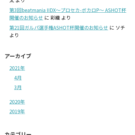
太
より
第3回beatmania IIDX～プロセカ-ボカロP～ ASHOT杯
開催のお知らせ
に
彩織
より
第21回ガルパ選手権ASHOT杯開催のお知らせ
に
ソチ
より
アーカイブ
2021年
4月
3月
2020年
2019年
カテゴリー