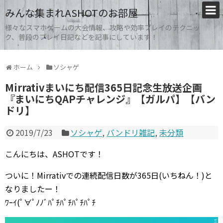
みんな集まれASHOTのお部屋
様々なスマホゲームの大会情報、攻略や効率プレイのテクニッ
ク、普段のプレイ日記などを記事にしています！
ホーム
ソシャゲ
Mirrativまいにち配信365日記念生放送企画
『まいにちQAPチャレンジ』【ガルパ】【バン
ドリ】
2019/7/23
ソシャゲ
,
バンドリ雑記
,
未分類
こんにちは、ASHOTです！
ついに！Mirrativでの連続配信日数が365日(いちねん！)と
なりましたー！
ﾜｰｲ(ﾟ∀ﾟﾉﾉﾞﾊﾟﾁﾊﾟﾁﾊﾟﾁﾊﾟﾁ