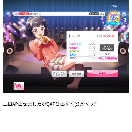
二回AP出せましたがQAPは出ずヾ(:3ﾉｼヾ)ﾉｼ