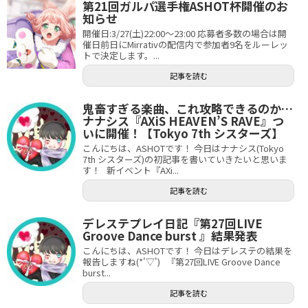
第21回ガルパ選手権ASHOT杯開催のお
知らせ
開催日:3/27(土)22:00～23:00 応募者多数の場合は開
催日前日にMirrativの配信内で参加者9名をルーレッ
トで決定します。...
記事を読む
鬼畜すぎる楽曲、これ攻略できるのか…
ナナシス『AXiS HEAVEN’S RAVE』つ
いに開催！【Tokyo 7th シスターズ】
こんにちは、ASHOTです！ 今日はナナシス(Tokyo
7th シスターズ)の初記事を書いていきたいと思いま
す！ 新イベント『AXi...
記事を読む
デレステプレイ日記『第27回LIVE
Groove Dance burst 』結果発表
こんにちは、ASHOTです！ 今日はデレステの結果を
報告しますね(*'▽') 『第27回LIVE Groove Dance
burst...
記事を読む