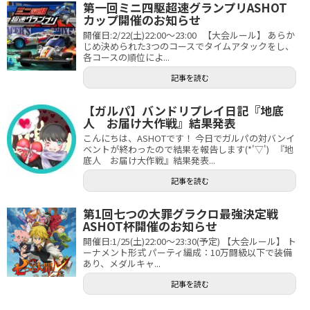
第一回ミニ四駆超速グランプリASHOT
カップ開催のお知らせ
開催日:2/22(土)22:00～23:00 【大会ルール】 あらか
じめ決められた3つのコースでタイムアタックをし、
各コースの順位によ...
記事を読む
【ガルパ】バンドリプレイ日記『地底
人 お届け大作戦』結果発表
こんにちは、ASHOTです！ 今日でガルパの対バンイ
ベントが終わったので結果を報告します(*'▽') 『地
底人 お届け大作戦』結果発表...
記事を読む
第1回七つの大罪グラクロ最強決定戦
ASHOT杯開催のお知らせ
開催日:1/25(土)22:00～23:30(予定) 【大会ルール】 ト
ーナメント形式 パーティ編成：10万闘級以下で装備
あり、メダルキャ...
記事を読む