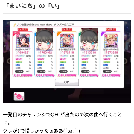
「まいにち」の「い」
一発目のチャレンジでQFCが出たので次の曲へ行くこと
に。
グレが1で惜しかったぁああ(´;ω;｀)