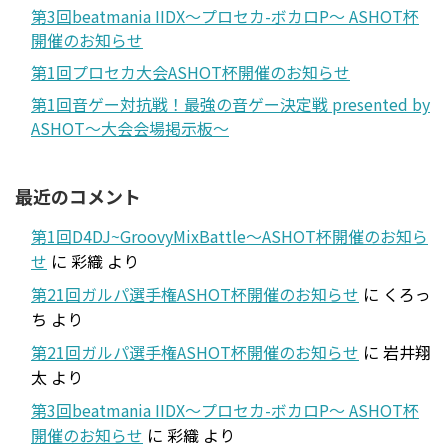
第3回beatmania IIDX～プロセカ-ボカロP～ ASHOT杯
開催のお知らせ
第1回プロセカ大会ASHOT杯開催のお知らせ
第1回音ゲー対抗戦！最強の音ゲー決定戦 presented by
ASHOT～大会会場掲示板～
最近のコメント
第1回D4DJ~GroovyMixBattle～ASHOT杯開催のお知ら
せ
に
彩織
より
第21回ガルパ選手権ASHOT杯開催のお知らせ
に
くろっ
ち
より
第21回ガルパ選手権ASHOT杯開催のお知らせ
に
岩井翔
太
より
第3回beatmania IIDX～プロセカ-ボカロP～ ASHOT杯
開催のお知らせ
に
彩織
より