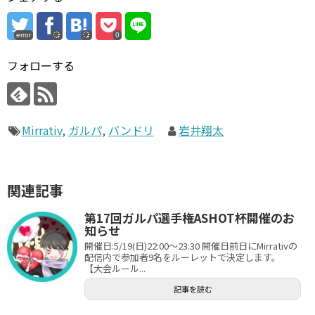
error
0
フォローする
Mirrativ
,
ガルパ
,
バンドリ
岩井翔太
関連記事
第17回ガルパ選手権ASHOT杯開催のお
知らせ
開催日:5/19(日)22:00～23:30 開催日前日にMirrativの
配信内で参加者9名をルーレットで決定します。
【大会ルール...
記事を読む