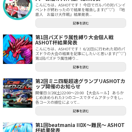
こんにちは、ASHOTです！ 今日でガルパの対バンイ
ベントが終わったので結果を報告します(*'▽') 『地
底人 お届け大作戦』結果発表...
記事を読む
第1回パズドラ属性縛り大会個人戦
ASHOT杯結果発表
こんにちは、ASHOTです！ 6/2(日)に行われた初のパ
ズドラの大会の結果を記事にしたいと思います(*'▽')
第1回パズドラ属性縛り...
記事を読む
第2回ミニ四駆超速グランプリASHOTカ
ップ開催のお知らせ
開催日:3/28(土)22:00～23:00 【大会ルール】 あらか
じめ決められた3つのコースでタイムアタックをし、
各コースの順位によって...
記事を読む
第1回beatmania IIDX～難民～ ASHOT
杯結果発表