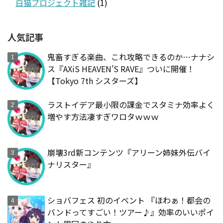
白猫プロジェクト雑記
(1)
人気記事
鬼畜すぎる楽曲、これ攻略できるのか…ナナシ
ス『AXiS HEAVEN’S RAVE』ついに開催！
【Tokyo 7th シスターズ】
ラストイデア最小限の課金でスタミナ効率よく
増やす方法凄すぎワロタｗｗｗ
崩壊3rd新コンテンツ『アリーン姉妹外伝バイ
ナリスター』
ショバフェス 初のイベント 『ほわぁ！都会の
バンドってすごい！ツアー♪』効率のいいポイ