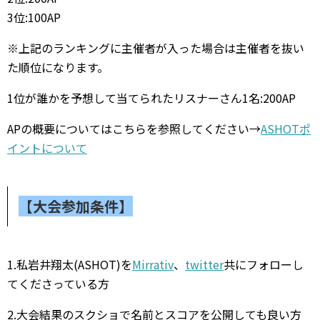
3
位
:100AP
※
上記のランキングに主催者が入った場合は主催者を抜い
た順位になります。
1
位が誰かを予想して当てられたリスナーさん1
名
:200AP
AP
の概要についてはこちらを参照してください
→
ASHOTポ
イントについて
【大会参加条件】
1.
私岩井翔太(
ASHOT
)を
Mirrativ
、
twitter
共にフォローし
てくださっている方
2.
大会結果のスクショで名前とスコアを公開しても良い方