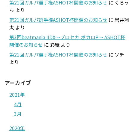
第21回ガルパ選手権ASHOT杯開催のお知らせ
に
くろっ
ち
より
第21回ガルパ選手権ASHOT杯開催のお知らせ
に
岩井翔
太
より
第3回beatmania IIDX～プロセカ-ボカロP～ ASHOT杯
開催のお知らせ
に
彩織
より
第21回ガルパ選手権ASHOT杯開催のお知らせ
に
ソチ
より
アーカイブ
2021年
4月
3月
2020年