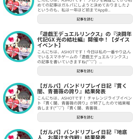
めての記事はガルパにしようと決めておりました♪
というのも、私は一年ほど前までAppB...
記事を読む
「遊戯王デュエルリンクス」の『決闘年
代記GX 光の結社編』開催中！【ダイス
イベント】
こんにちは、ASHOTです！今日は私の一番やり込ん
でいるスマホゲームの「遊戯王デュエルリンクス」
の記事を書いていきますね(*'▽') ...
記事を読む
【ガルパ】バンドリプレイ日記『貫く
闇、青薔薇の誇り』結果発表
こんにちは、ASHOTです！ チャレンジライブイベン
ト『貫く闇、青薔薇の誇り』が終了したので結果報
告します(*'▽') 『貫く闇、青薔薇...
記事を読む
【ガルパ】バンドリプレイ日記『地底
人 お届け大作戦』結果発表