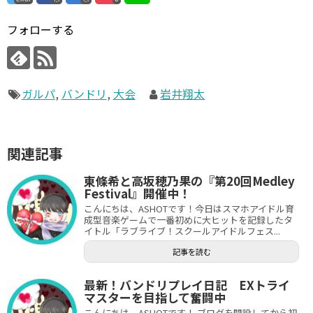
フォローする
ガルパ
,
バンドリ
,
大会
岩井翔太
関連記事
東條希と高坂穂乃果の『第20回Medley
Festival』開催中！
こんにちは、ASHOTです！今日はスマホアイドル育
成型音楽ゲームで一番初めに大ヒットを記録したタ
イトル「ラブライブ！スクールアイドルフェス...
記事を読む
最新！バンドリプレイ日記 EXトライ
マスターを目指して奮闘中
こんにちは、ASHOTです！ ブログを開設してから初