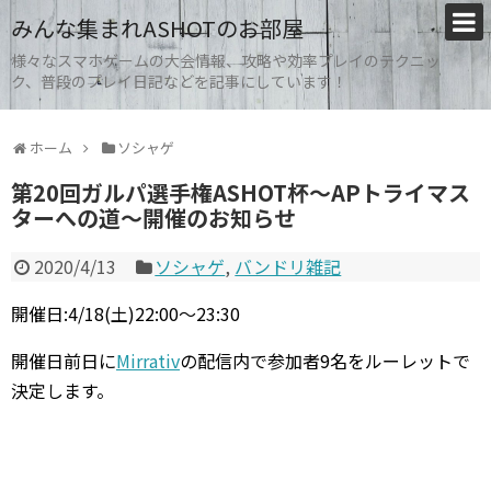
みんな集まれASHOTのお部屋
様々なスマホゲームの大会情報、攻略や効率プレイのテクニッ
ク、普段のプレイ日記などを記事にしています！
ホーム
ソシャゲ
第20回ガルパ選手権ASHOT杯～APトライマス
ターへの道～開催のお知らせ
2020/4/13
ソシャゲ
,
バンドリ雑記
開催日
:4/18
(土)
22:00
～
23:30
開催日前日に
Mirrativ
の配信内で参加者
9
名をルーレットで
決定します。